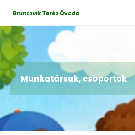
Skip
Brunszvik Teréz Óvoda
to
content
Munkatársak, csoportok